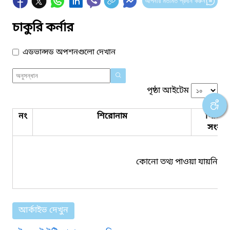
আপনার মতামত প্রদান করুন
চাকুরি কর্নার
এডভান্সড অপশনগুলো দেখান
পৃষ্ঠা আইটেম
নং
শিরোনাম
পিডিএ
সংযুক্ত
কোনো তথ্য পাওয়া যায়নি।
আর্কাইভ দেখুন